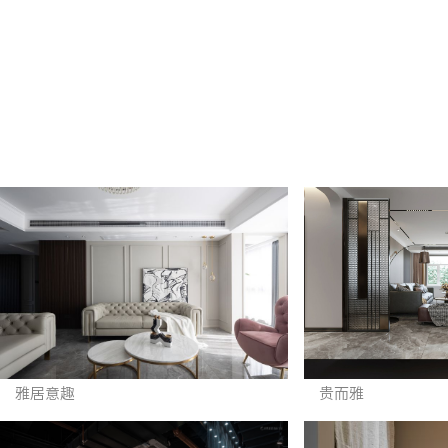
雅居意趣
贵而雅