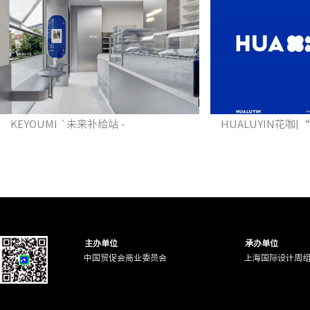
KEYOUMI `未来补给站 -
HUALUYIN花咖
主办单位
承办单位
中国贸促会商业委员会
上海国际设计周
HMM·韩美美潮流轻医美
H2O·潮流水光便