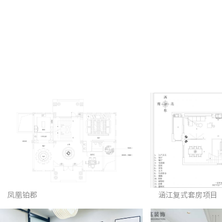
凤凰铂郡
涵江复式套房项目