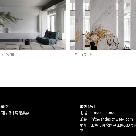
计办公室
空间如人
办单位
联系我们
海国际设计周组委会
电话：13040600884
邮箱：info@shdesignweek.com
地址：上海市普陀区中江路889号曹杨
室