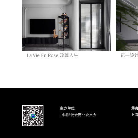
La Vie En Rose 玫瑰人生
诺一设
主办单位
承
中国贸促会商业委员会
上