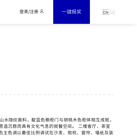
一键报奖
登录/注册
山水隐纹面料，靛蓝色橱柜门与胡桃木色柜体相互成就，
营造沉稳而具有文化气息的就餐空间。 二楼客厅、茶室
色主色调以最佳比例调试在沙发、抱枕、窗帘、墙纸及装