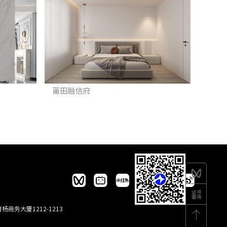
莆田融信府
商务大厦1212-1213