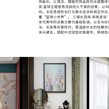
饰画中。以简洁、精致的饰品陈列点缀整体
房:篮球主题是男孩房经久不衰的创意，以N
间。水泥质感的台灯与微水泥涂料相互呼应
量“篮球小世界”。 三楼女孩房:吴晓波
宋代美学的淡雅文静为基础色调。以花鸟纹
法、毛笔等实景陈列，营造闺中女的恬静空
床头硬包，搭配中式回型纹路窗帘，铜绿色
对人文环境的居住理解，以及对东方文化的
空间。唤醒人们对现代东方的理解与想象，