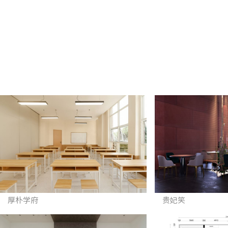
厚朴学府
贵妃笑