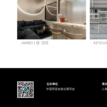
JAMBO | 轻·空间
KEYOU
主办单位
承
中国贸促会商业委员会
上
HMM·韩美美潮流轻医美
H2O·