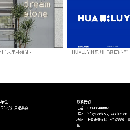
MI `未来补给站 -
HUALUYIN花咖|“感官碰撞
办单位
联系我们
海国际设计周组委会
电话：13040600884
邮箱：info@shdesignweek.com
潮流水光便利店
墨 · 本
地址：上海市普陀区中江路889号曹杨
室