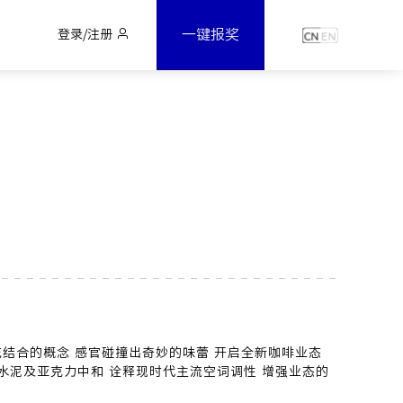
一键报奖
登录/注册
与花结合的概念 感官碰撞出奇妙的味蕾 开启全新咖啡业态
 水泥及亚克力中和 诠释现时代主流空词调性 增强业态的