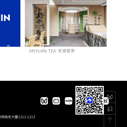
”
ANYUAN TEA·安源茗茶
商务大厦1212-1213
小空间 大享受