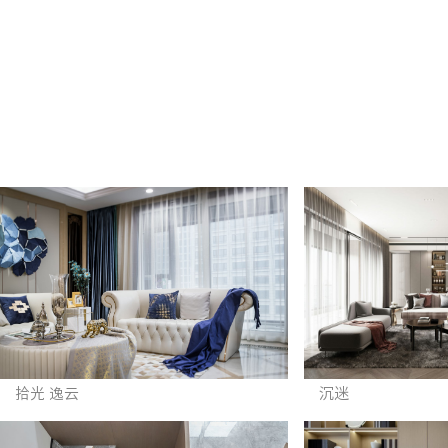
拾光 逸云
沉迷