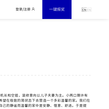
一键报奖
登录/注册
后机长和空姐，装修意向以儿子夫妻为主。小两口期许有
希望在极致的简状态下去营造一个多彩温馨的家。我们在
自己的静谧而温馨的家中是安静、惬意、舒适。于是提