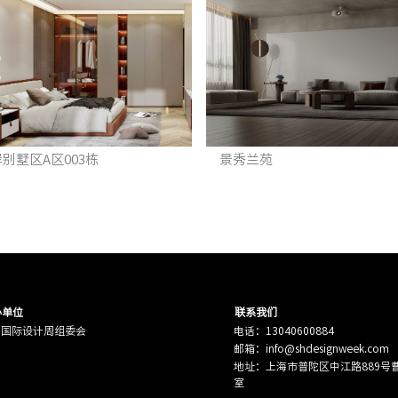
别墅区A区003栋
景秀兰苑
办单位
联系我们
海国际设计周组委会
电话：13040600884
邮箱：info@shdesignweek.com
地址：上海市普陀区中江路889号曹杨
室