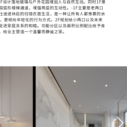
1F设计落地玻璃与户外花园增加人与自然互动。同时1F景
园弧形楼梯通道，增强两层的互动性。-1F主要是老两口
仕途退休后的归隐农居生活，是一种让所有人都羡慕的余
间，更倾向年轻化的行为方式。2F规划给小两口以及未来
促进家庭关系的和睦。功能分区以及面积比例配比给予肯
，给业主营造一个温馨而静谧之家。