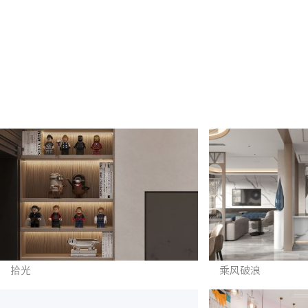
拾光
乘风破浪