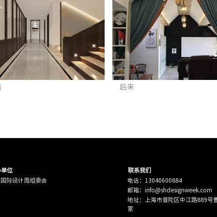
活
后来
办单位
联系我们
海国际设计周组委会
电话：13040600884
邮箱：info@shdesignweek.com
地址：上海市普陀区中江路889号曹杨
室