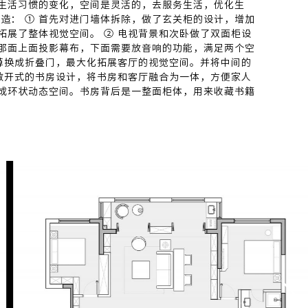
生活习惯的变化，空间是灵活的，去服务生活，优化生
造： ① 首先对进门墙体拆除，做了玄关柜的设计，增加
拓展了整体视觉空间。 ② 电视背景和次卧做了双面柜设
那面上面投影幕布，下面需要放音响的功能，满足两个空
拆掉换成折叠门，最大化拓展客厅的视觉空间。并将中间的
 敞开式的书房设计，将书房和客厅融合为一体，方便家人
成环状动态空间。书房背后是一整面柜体，用来收藏书籍
办的展示。 ⑤ 敞开式的厨房设计岛台的设计，中西餐厨
敞，把北阳台空间移入到厨房餐厅，打开了空间格局，整
卧、客厅、厨房、餐厅、卧室、衣帽间等现场打的柜体，与
虑到空间的平行整齐。 ⑦ 主卧的衣帽间扩充到卫生间，
敞舒适。所以将原来的一个小次卧改造成了衣帽间。这样