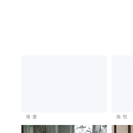
境·墨
简·悦