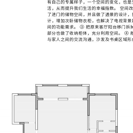
有自己的专属样子，一个空间的变化，也是
活，从而提升我们生活的幸福指数。 空间改
了进门的储物空间，并且做了透景的设计，
计，增加次卧储物衣柜，也解决了电视背景
间的功能需求。 ③ 把原来客厅阳台移门
部分也做了收纳柜体，充分利用空间。 ④
与家人之间的交流沟通，沙发及书桌区域形
和手办等，并作出部分玻璃柜门，用来做手
的结合。因为业主要求厨房餐厅尽可能的宽
体更通透。 ⑥ 全屋柜体设计从玄关、次
空间的契合度更高，在平面设计初，均要考
满足了对浴缸的需求，而且空间尽可能的宽
可以拥有三面墙的柜子，收纳强大。