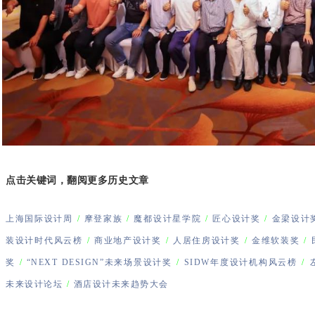
点击关键词，翻阅更多历史文章
上海国际设计周
/
摩登家族
/
魔都设计星学院
/
匠心设计奖
/
金梁设计
装设计时代风云榜
/
商业地产设计奖
/
人居住房设计奖
/
金维软装奖
/
奖
/
“NEXT DESIGN”未来场景设计奖
/
SIDW年度设计机构风云榜
/
未来设计论坛
/
酒店设计未来趋势大会