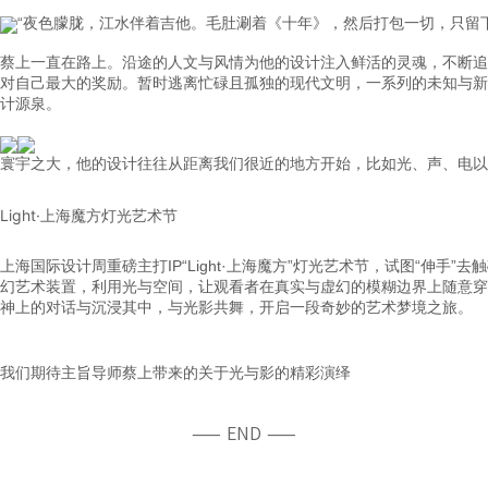
“
夜色朦胧，江水伴着吉他。
毛肚涮着《十年》，然后打包一切，只留
蔡上一直在路上。沿途的人文与风情为他的设计注入鲜活的灵魂，不断追
对自己最大的奖励。暂时逃离忙碌且孤独的现代文明，一系列的未知与新
计源泉。
寰宇之大，他的设计往往从距离我们很近的地方开始，比如光、声、电以
Light·上海魔方灯光艺术节
上海国际设计周重磅主打IP“Light·上海魔方”灯光艺术节，试图“伸
幻艺术装置，利用光与空间，让观看者在真实与虚幻的模糊边界上随意穿
神上的对话与沉浸其中，与光影共舞，开启一段奇妙的艺术梦境之旅。
我们期待主旨导师蔡上带来的
关于光与影的精彩演绎
—— END ——