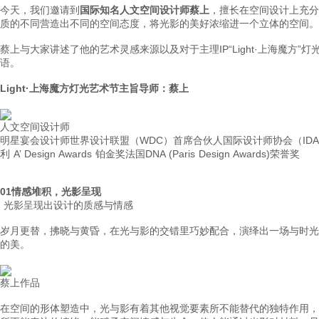
今天，我们邀请到
国际知名人文空间设计师蔡上
，擅长在空间设计上充分
质的不同营造出不同的空间态度，将光影的美好浓缩进一个立体的空间。
蔡上与大家讲述了他的艺术灵感来源以及对于主理IP“Light·上海魔方
语。
Light·上海魔方灯光艺术节
主旨导师：蔡上
人文空间设计师
明星宴会设计师
世界设计联盟（WDC）首席合伙人
国际设计师协会（ID
利 A’ Design Awards 铂金奖
法国DNA (Paris Design Awards)荣誉奖
01
情感堆积，光影呈现
光影呈现出设计的质感与情感
岁月更替，拂晓与黄昏，在光与影的交错里巧妙配合，演绎出一场与时光
的美。
蔡上作品
在空间的形体塑造中，光与影有着其他视觉要素所不能替代的独特作用，