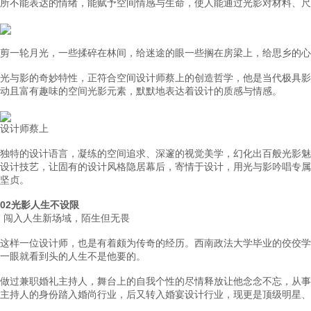
所不能表达的情绪，能赋予空间情感与生命，使人能通过光影对材料、尺
剪一轮月光，一些揉碎在林间，给迷途的眼
一些搁在房梁上，给思乡的心
光与影的奇妙特性，正符合空间设计师蔡上的创造哲学，他是当代极具影
动且富有趣味的空间光影元素，默默地表达着设计的质感与情感。
设计师蔡上
独特的设计语言，凝练的空间追求、深邃的视觉美学，幻化出百般光影魅
设计技艺，让固有的设计风格隐居幕后，寄情于设计，用光与影吟唱专属
坚贞。
02
光影人生不设限
闯入人生新场域，陌生但无畏
这样一位设计师，也是有着颇为传奇的经历。西南政法大学毕业的佼佼学
一眼就看到头的人生不是他要的。
做过兼职婚礼主持人，舞台上的自我个性的尽情释放让他念念不忘，从事
主持人的身份踏入婚尚行业，后又转入婚宴设计行业，现更是顶级明星、