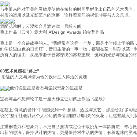
与生俱来的对于美的灵敏度使他在短短的时间里孵化出自己的艺术风向，
材质的运用以及光影艺术的琢磨，诠释着空间的视觉冲突与人文意境。
酒酽花浓时，云浸楼台
月渡迷津，且醉人间
蔡上作品《云兮》
意大利 A’Design Awards 铂金奖作品
蔡上是一个会讲故事的人。“我经常有这样一个梦，那是小时候上学的路
到学校里白色的日光灯”，昔日生活的一事一物，都能在某一时刻以某一
所有人的理由，灵感来源于云雾缭绕的雾都重庆，斑斓的光影与飘逸的
03
艺术灵感在“
路上
”
沿途的人文与风情为他的设计注入鲜活的灵魂
他们说星星是岩石与尘
我想象的星星是
宝石与晶
不想辩论了
建一座天梯去证明
蔡上作品《星辰》
在蔡上“诗意的设计”中能感受到一种超越、洒脱与文艺，那是经由“多彩经
说的“整个社会以及个人经历的事情都能找到闪亮的火花，让这些融入到
注重创造力和想象力，不把自己捆绑或定位于取悦某一年龄阶层，专心做
出新的想法，保持设计的热情，更是保持对生活的热情，有着趣味的灵魂