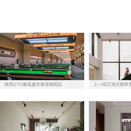
陕西OTO康溪盛世桌球旗舰店
上一线沉浸式钢琴