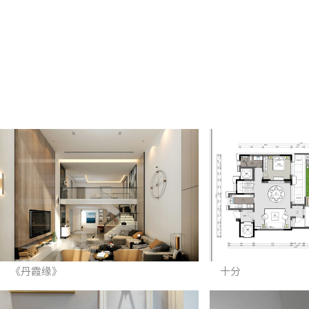
《丹霞缘》
十分