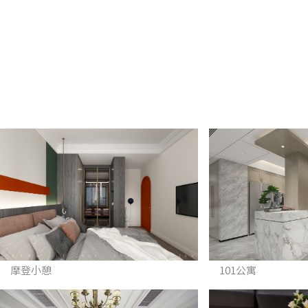
摩登小憩
101公寓