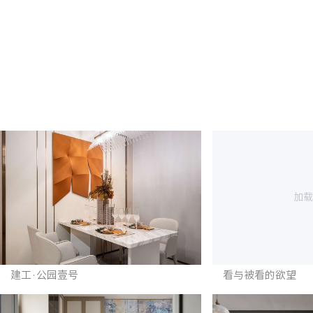
加载
建工·公园壹号
看与被看的欲望