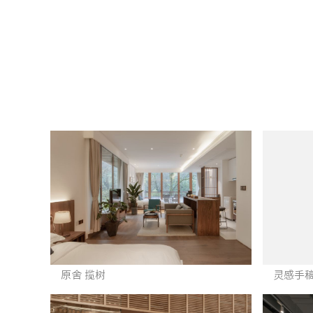
原舍 揽树
灵感手