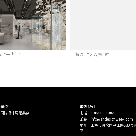
稿“一尚门”
游园“大汉富邦”
办单位
联系我们
海国际设计周组委会
电话：13040600884
邮箱：info@shdesignweek.com
邸自然美学艺术馆
漂浮的房子
地址：上海市普陀区中江路889号曹杨
室