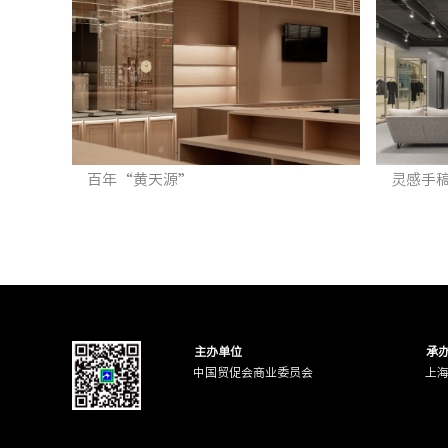
百年“黄天源”
灵感手
主办单位
承
中国贸促会商业委员会
上
原舍，揽树
花海名