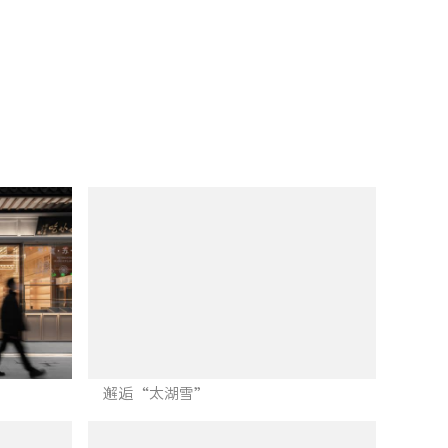
邂逅“太湖雪”