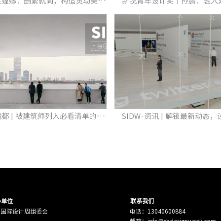
优选︱金螳螂：删繁就简，构造灵动美感空间
SIDW·魔都 | 被建筑师列入必看清单的美术馆！
办单位
联系我们
海国际设计周组委会
电话：13040600884
邮箱：info@shdesignweek.com