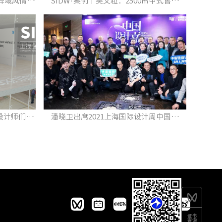
新锐青年设计奖︱孙鹏：融入异域风情，将自然风光带进空间里
SIDW·案例丨吴文粒：2500㎡中式售楼处，足以游目骋怀，玩赏风月
SIDW·资讯 | 解锁最新动态，设计师们看过来！
潘晓卫出席2021上海国际设计周中国设计师嘉年华主题IP论坛&amp;策展会议