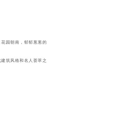
。花园朝南，郁郁葱葱的
代建筑风格和名人荟萃之