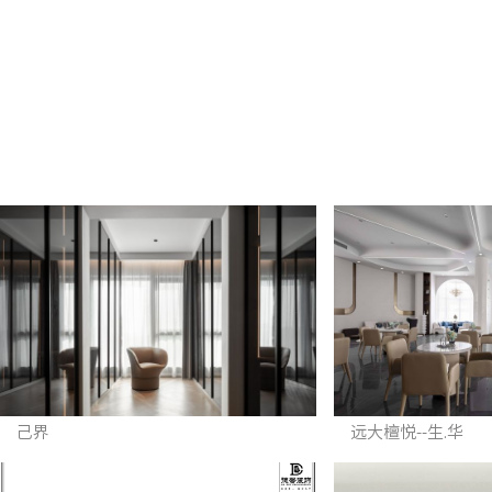
己界
远大檀悦--生.华